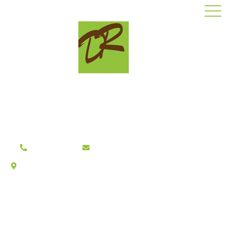
06 31 11 95 17
davidroyconceptbois@gmail.com
1 Route du Brisset, ZE Les Rentes, 16440 MOUTHIERS-
SUR-BOEME
I
s
o
l
a
t
i
o
n