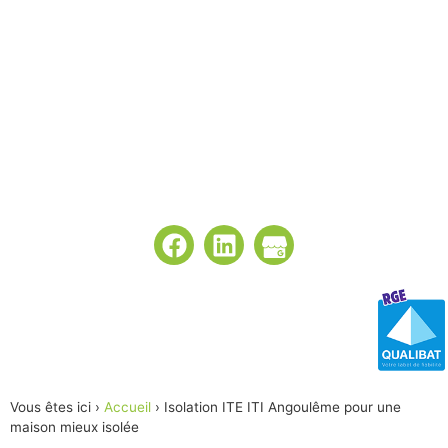
I
T
E
I
T
I
A
n
g
o
u
l
ê
m
e
p
o
u
r
u
n
e
m
a
i
s
o
n
m
i
e
u
x
i
s
o
l
é
e
Vous êtes ici ›
Accueil
›
Isolation ITE ITI Angoulême pour une
maison mieux isolée