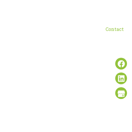
oute du Brisset, ZE Les Rentes, 16440 MOUTHIERS-SUR-BOEME
inguerie
Aérogommage
Isolation ITE ITI
Contact