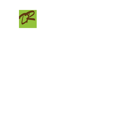
Acc
C
o
n
t