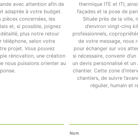
ande avec attention afin de
thermique ITE et ITI, ain
et adaptée à votre budget.
façades et la pose de pa
s pièces concernées, les
Située près de la ville,
is et, si possible, joignez
d’environ vingt-cinq k
étaillé, plus notre retour
professionnels, copropriétés
r téléphone, selon votre
de votre message, nous re
tre projet. Vous pouvez
pour échanger sur vos atte
ple rénovation, une création
si nécessaire, convenir d’u
e nous puissions orienter au
un devis personnalisé et un
éponse.
chantier. Cette zone d’inte
chantiers, de suivre l’av
régulier, humain et r
Nom