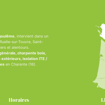
ngoulême
, intervient dans un
uelle-sur-Touvre, Saint-
rs et alentours.
générale, charpente bois,
xtérieurs, isolation ITE /
ues
en Charente (16).
Horaires
L